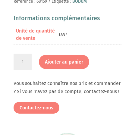
Référence :
68159
Étiquette :
BODUM
Informations complémentaires
Unité de quantité
UNI
de vente
quantité
Ajouter au panier
de
Verre
à
Vous souhaitez connaître nos prix et commander
café
? Si vous n'avez pas de compte, contactez-nous !
Pavina
8Cl
Contactez-nous
double
paroi
en