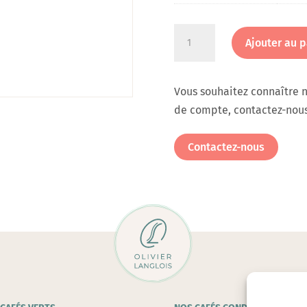
quantité
Ajouter au p
de
Verre
à
Vous souhaitez connaître n
café
de compte, contactez-nous
Pavina
10
Contactez-nous
Cl
en
verre
et
liège
en
coffret
de