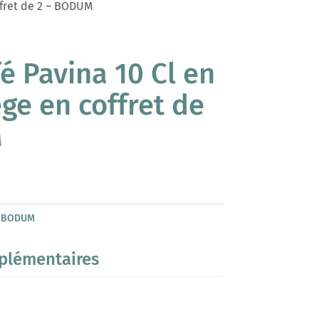
offret de 2 – BODUM
fé Pavina 10 Cl en
ège en coffret de
M
:
BODUM
plémentaires