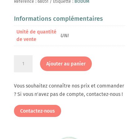
Référence :
68051
Étiquette :
BODUM
Informations complémentaires
Unité de quantité
UNI
de vente
quantité
Ajouter au panier
de
Mug
de
Vous souhaitez connaître nos prix et commander
voyage
? Si vous n'avez pas de compte, contactez-nous !
piston
double
Contactez-nous
paroi,
0.35
l