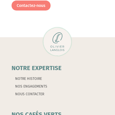
ROSE
Contactez-nous
GOLD
-
BIALETTI
NOTRE EXPERTISE
NOTRE HISTOIRE
NOS ENGAGEMENTS
NOUS CONTACTER
NOS CAFÉS VERTS