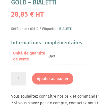
GOLD – BIALETTI
28,85
€
HT
Référence :
69312
Étiquette :
BIALETTI
Informations complémentaires
Unité de quantité
UNI
de vente
quantité
Ajouter au panier
de
Moka
Express
Vous souhaitez connaître nos prix et commander
6
? Si vous n'avez pas de compte, contactez-nous !
tasses