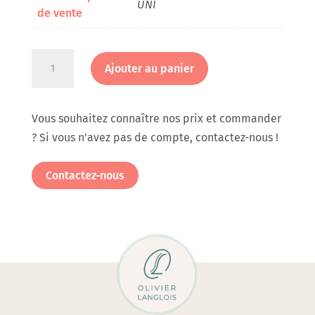
UNI
de vente
quantité
Ajouter au panier
de
Etiquette
ronde
Vous souhaitez connaître nos prix et commander
Déca
? Si vous n'avez pas de compte, contactez-nous !
sans
Solvant
Contactez-nous
en
rouleau
de
220