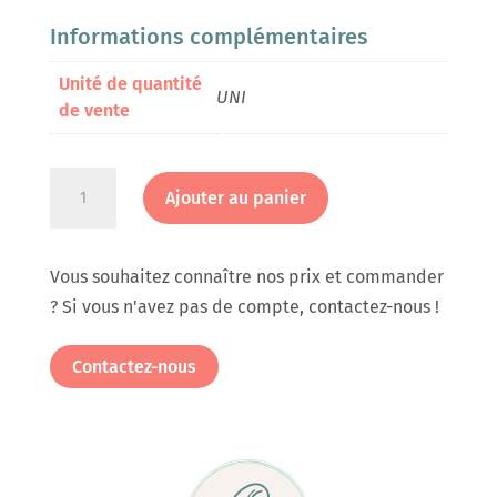
Informations complémentaires
Unité de quantité
UNI
de vente
quantité
Ajouter au panier
de
Etiquette
ronde
Vous souhaitez connaître nos prix et commander
Chine
? Si vous n'avez pas de compte, contactez-nous !
en
rouleau
Contactez-nous
de
220