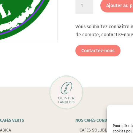
quantité
Ajouter au p
de
Etiquette
ronde
Vous souhaitez connaître n
Café
de compte, contactez-nous
de
Noël
Contactez-nous
en
rouleau
de
220
CAFÉS VERTS
NOS CAFÉS CONDITIONNÉS
Pour offrir 
ABICA
CAFÉS SOLUBLES
cookies pour