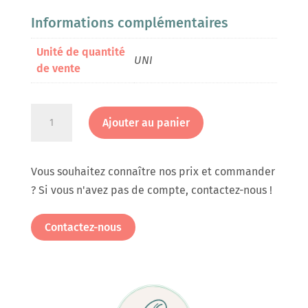
Informations complémentaires
Unité de quantité
UNI
de vente
quantité
Ajouter au panier
de
Etiquette
ronde
Vous souhaitez connaître nos prix et commander
Burundi
? Si vous n'avez pas de compte, contactez-nous !
en
rouleau
Contactez-nous
de
220