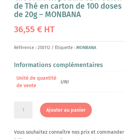
de Thé en carton de 100 doses
de 20g – MONBANA
36,55
€
HT
Référence :
250112
Étiquette :
MONBANA
Informations complémentaires
Unité de quantité
UNI
de vente
quantité
Ajouter au panier
de
Chocolat
en
Vous souhaitez connaître nos prix et commander
poudre