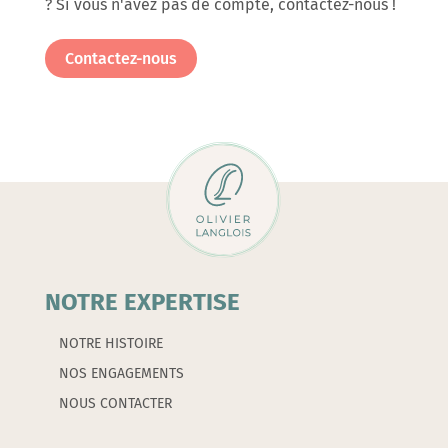
? Si vous n'avez pas de compte, contactez-nous !
32%
Salon
Contactez-nous
de
Thé
en
carton
de
100
doses
de
20g
NOTRE EXPERTISE
-
NOTRE HISTOIRE
MONBANA
NOS ENGAGEMENTS
NOUS CONTACTER