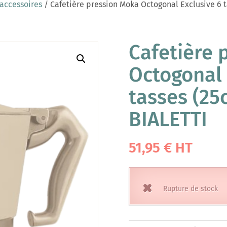
 accessoires
/ Cafetière pression Moka Octogonal Exclusive 6 t
Cafetière 
Octogonal 
tasses (25c
BIALETTI
51,95
€
HT
Rupture de stock