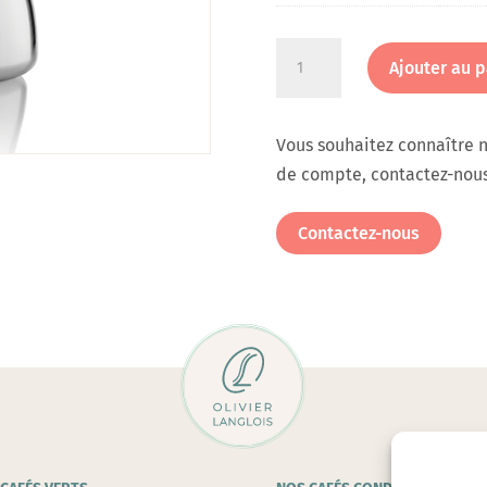
quantité
Ajouter au p
de
Cafetière
pression
Vous souhaitez connaître n
Moka
de compte, contactez-nous
Express
6
Contactez-nous
tasses
anthracite
-
BIALETTI