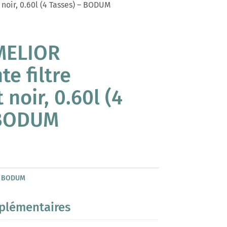
noir, 0.60l (4 Tasses) – BODUM
 MELIOR
e filtre
noir, 0.60l (4
 BODUM
:
BODUM
plémentaires