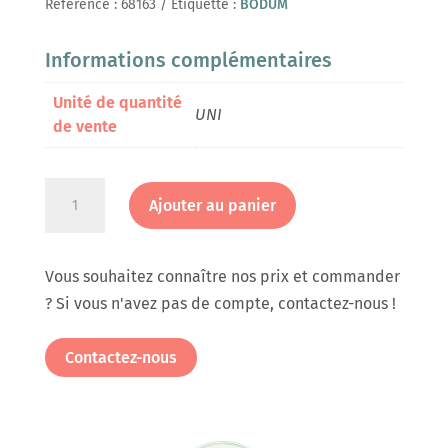
Référence :
68163
Étiquette :
BODUM
Informations complémentaires
Unité de quantité
UNI
de vente
quantité
Ajouter au panier
de
Cafetière
à
Vous souhaitez connaître nos prix et commander
piston
? Si vous n'avez pas de compte, contactez-nous !
Eileen
0,50L
Contactez-nous
Brillant
(4
tasses)