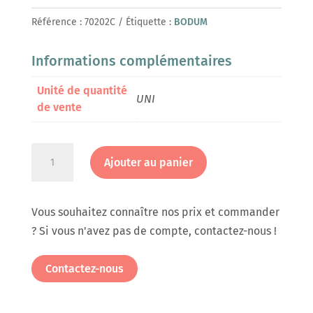
Référence :
70202C
Étiquette :
BODUM
Informations complémentaires
Unité de quantité
UNI
de vente
quantité
Ajouter au panier
de
Cafetière
à
Vous souhaitez connaître nos prix et commander
piston
? Si vous n'avez pas de compte, contactez-nous !
Chambord
0,35L
Contactez-nous
Cuivre
(3