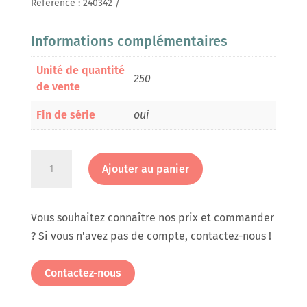
Référence :
240342
Informations complémentaires
Unité de quantité
250
de vente
Fin de série
oui
quantité
Ajouter au panier
de
Café
lyophilisé
Vous souhaitez connaître nos prix et commander
Arabica
? Si vous n'avez pas de compte, contactez-nous !
en
doses
Contactez-nous
de
2g