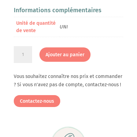
Informations complémentaires
Unité de quantité
UNI
de vente
quantité
Ajouter au panier
de
Bande
clip
Vous souhaitez connaître nos prix et commander
500g
? Si vous n'avez pas de compte, contactez-nous !
kraft
en
Contactez-nous
carton
de
1000